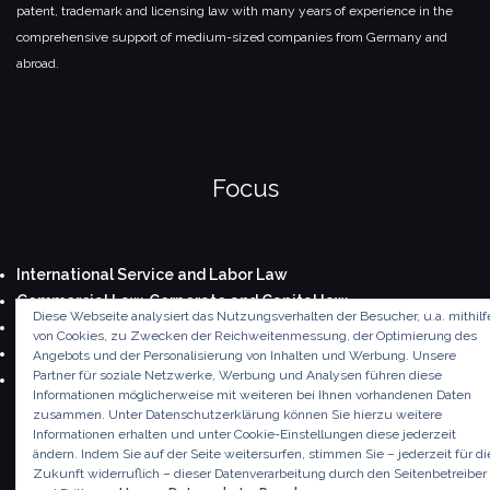
patent, trademark and licensing law with many years of experience in the
comprehensive support of medium-sized companies from Germany and
abroad.
Focus
International Service and Labor Law
Commercial Law, Corporate and Capital law
Diese Webseite analysiert das Nutzungsverhalten der Besucher, u.a. mithilf
Real Estate Law and Consulting
von Cookies, zu Zwecken der Reichweitenmessung, der Optimierung des
Patent and Trademark Law
Angebots und der Personalisierung von Inhalten und Werbung. Unsere
Partner für soziale Netzwerke, Werbung und Analysen führen diese
Real Estate Transactions
Informationen möglicherweise mit weiteren bei Ihnen vorhandenen Daten
zusammen. Unter Datenschutzerklärung können Sie hierzu weitere
Informationen erhalten und unter Cookie-Einstellungen diese jederzeit
© 2019 HML Holtz, München
ändern. Indem Sie auf der Seite weitersurfen, stimmen Sie – jederzeit für di
Zukunft widerruflich – dieser Datenverarbeitung durch den Seitenbetreiber