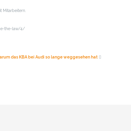
 Mitarbeitern.
de-the-law/4/
arum das KBA bei Audi so lange weggesehen hat