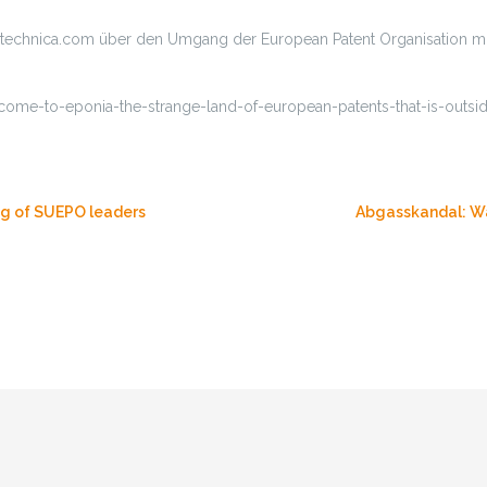
stechnica.com über den Umgang der European Patent Organisation mit
come-to-eponia-the-strange-land-of-european-patents-that-is-outsi
ng of SUEPO leaders
Abgasskandal: W