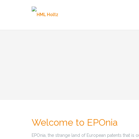
Skip
to
content
Welcome to EPOnia
EPOnia, the strange land of European patents that is ou