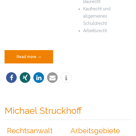
Baurecht
Kaufrecht und
allgemeines
Schuldrecht
Arbeitsrecht
„Wolf-
Read more
→
Boris
Berninger“
Michael Struckhoff
Rechtsanwalt
Arbeitsgebiete