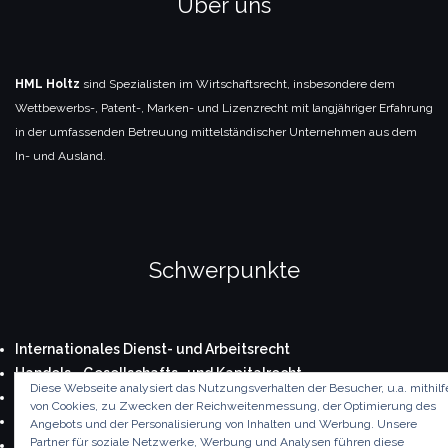
Über uns
HML Holtz
sind Spezialisten im Wirtschaftsrecht, insbesondere dem
Wettbewerbs-, Patent-, Marken- und Lizenzrecht mit langjähriger Erfahrung
in der umfassenden Betreuung mittelständischer Unternehmen aus dem
In- und Ausland.
Schwerpunkte
Internationales Dienst- und Arbeitsrecht
Handels-, Gesellschafts- und Kapitalrecht
Diese Webseite analysiert das Nutzungsverhalten der Besucher, u.a. mithilf
Immobilienrecht und Real Estate-Beratung
von Cookies, zu Zwecken der Reichweitenmessung, der Optimierung des
Patent- und Markenrecht
Angebots und der Personalisierung von Inhalten und Werbung. Unsere
Partner für soziale Netzwerke, Werbung und Analysen führen diese
Real Estate Transactions