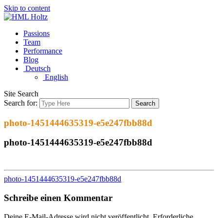
Skip to content
Passions
Team
Performance
Blog
Deutsch
English
Site Search
Search for:
Search
photo-1451444635319-e5e247fbb88d
photo-1451444635319-e5e247fbb88d
photo-1451444635319-e5e247fbb88d
Schreibe einen Kommentar
Deine E-Mail-Adresse wird nicht veröffentlicht.
Erforderliche