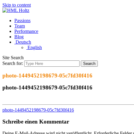
Skip to content
Passions
Team
Performance
Blog
Deutsch
English
Site Search
Search for:
Search
photo-1449452198679-05c7fd30f416
photo-1449452198679-05c7fd30f416
photo-1449452198679-05c7fd30f416
Schreibe einen Kommentar
Deine E-Mail-Adresse wird nicht veröffentlicht.
Erforderliche Felder 