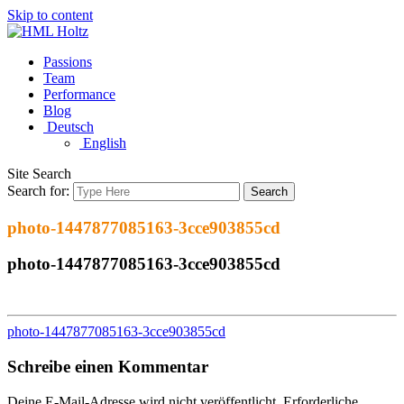
Skip to content
Passions
Team
Performance
Blog
Deutsch
English
Site Search
Search for:
Search
photo-1447877085163-3cce903855cd
photo-1447877085163-3cce903855cd
photo-1447877085163-3cce903855cd
Schreibe einen Kommentar
Deine E-Mail-Adresse wird nicht veröffentlicht.
Erforderliche