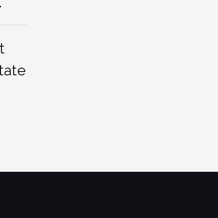
.
t
tate