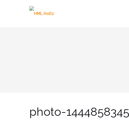
Skip
to
content
photo-1444858345