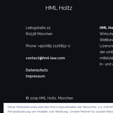
HML Holtz
Liebigstraße 22
HML Ho
80538 München
Wirtsch
Wettbew
Phone: +49(0)89 2126852-0
Lizenzre
der umf
contact@hml-law.com
mittels
In- und 
Datenschutz
Impressum
© 2019 HML Holtz, München
Diese Webseite analysiert das Nutzungsverhalten der Besucher, u.a. mith
Personalisierung von Inhalten und Werbung. Unsere Partner für soziale Ne