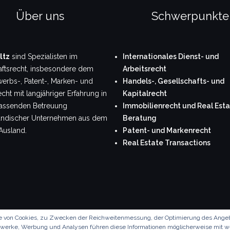
Über uns
Schwerpunkte
ltz
sind Spezialisten im
Internationales Dienst- und
aftsrecht, insbesondere dem
Arbeitsrecht
erbs-, Patent-, Marken- und
Handels-, Gesellschafts- und
cht mit langjähriger Erfahrung in
Kapitalrecht
assenden Betreuung
Immobilienrecht und Real Esta
tändischer Unternehmen aus dem
Beratung
Ausland.
Patent- und Markenrecht
Real Estate Transactions
ilfe von Cookies, zu Zwecken der Reichweitenmessung, der Optimierung des Ange
tzwerke, Werbung und Analysen führen diese Informationen möglicherweise mit we