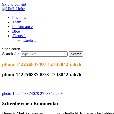
Skip to content
Passions
Team
Performance
Blog
Deutsch
English
Site Search
Search for:
Search
photo-1422568374078-27d3842ba676
photo-1422568374078-27d3842ba676
photo-1422568374078-27d3842ba676
Schreibe einen Kommentar
Deine E-Mail-Adresse wird nicht veröffentlicht.
Erforderliche Felder 