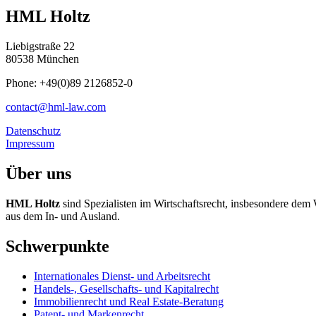
HML Holtz
Liebigstraße 22
80538 München
Phone: +49(0)89 2126852-0
contact@hml-law.com
Datenschutz
Impressum
Über uns
HML Holtz
sind Spezialisten im Wirtschaftsrecht, insbesondere dem
aus dem In- und Ausland.
Schwerpunkte
Internationales Dienst- und Arbeitsrecht
Handels-, Gesellschafts- und Kapitalrecht
Immobilienrecht und Real Estate-Beratung
Patent- und Markenrecht