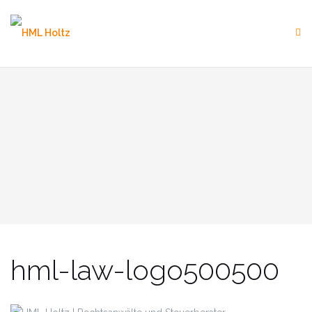
Skip
to
content
hml-law-logo500500