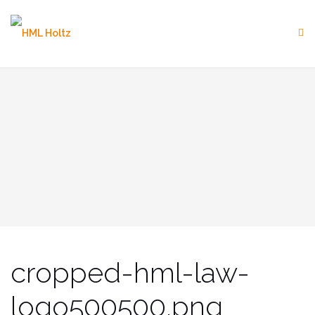
Skip
to
content
cropped-hml-law-
logo500500.png